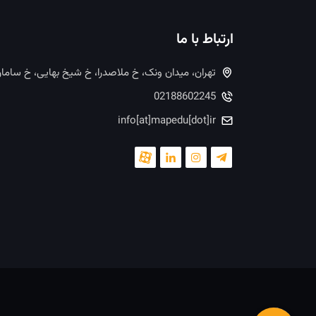
ارتباط با ما
تهران، میدان ونک، خ ملاصدرا، خ شیخ بهایی، خ ساما
02188602245
info[at]mapedu[dot]ir