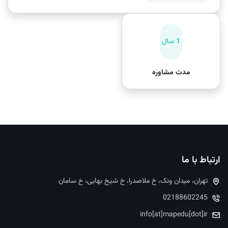
1 سال
مدت مشاوره
ارتباط با ما
تهران، میدان ونک، خ ملاصدرا، خ شیخ بهایی، خ سامان
02188602245
info[at]mapedu[dot]ir