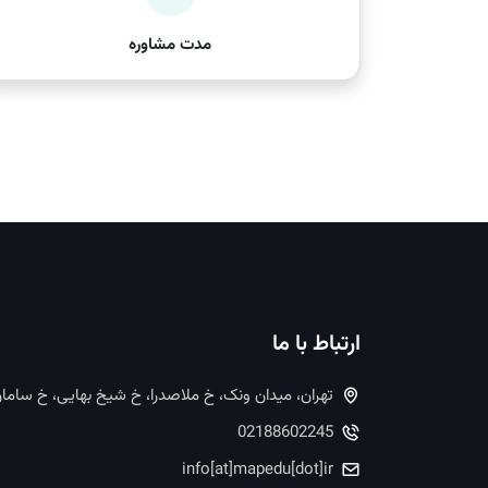
مدت مشاوره
ارتباط با ما
تهران، میدان ونک، خ ملاصدرا، خ شیخ بهایی، خ ساما
02188602245
info[at]mapedu[dot]ir