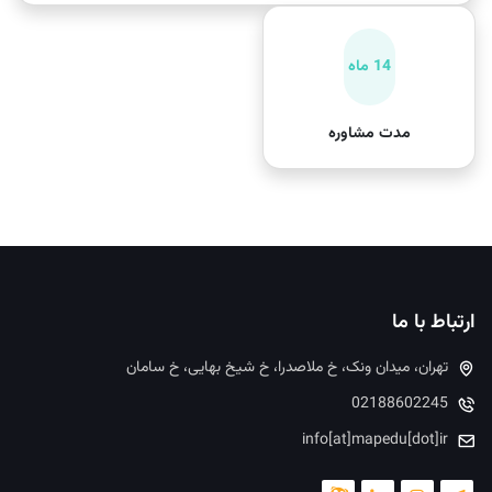
14 ماه
مدت مشاوره
ارتباط با ما
تهران، میدان ونک، خ ملاصدرا، خ شیخ بهایی، خ سامان
02188602245
info[at]mapedu[dot]ir