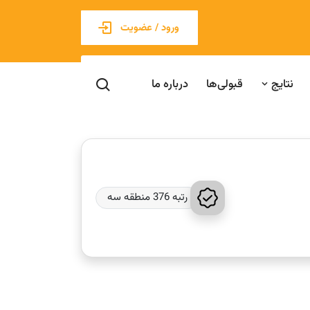
ورود / عضویت
نتایج
قبولی‌ها
درباره ما
رتبه 376 منطقه سه