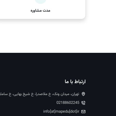
مدت مشاوره
ارتباط با ما
تهران، میدان ونک، خ ملاصدرا، خ شیخ بهایی، خ ساما
02188602245
info[at]mapedu[dot]ir