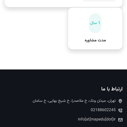
1 سال
مدت مشاوره
ارتباط با ما
تهران، میدان ونک، خ ملاصدرا، خ شیخ بهایی، خ سامان
02188602245
info[at]mapedu[dot]ir