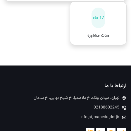
17 ماه
مدت مشاوره
ارتباط با ما
تهران، میدان ونک، خ ملاصدرا، خ شیخ بهایی، خ سامان
02188602245
info[at]mapedu[dot]ir