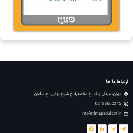
ارتباط با ما
تهران، میدان ونک، خ ملاصدرا، خ شیخ بهایی، خ سامان
02188602245
info[at]mapedu[dot]ir