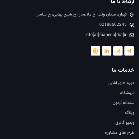
ارتباط با ما
تهران، میدان ونک، خ ملاصدرا، خ شیخ بهایی، خ سامان
02188602245
info[at]mapedu[dot]ir
خدمات ما
دوره های آنلاین
فروشگاه
سامانه آزمون
وبلاگ
ویدیو گالری
طرح های مشاوره