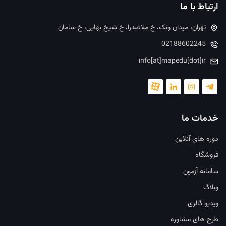
ارتباط با ما
تهران، میدان ونک، خ ملاصدرا، خ شیخ بهایی، خ سامان
02188602245
info[at]mapedu[dot]ir
خدمات ما
دوره های آنلاین
فروشگاه
سامانه آزمون
وبلاگ
ویدیو گالری
طرح های مشاوره