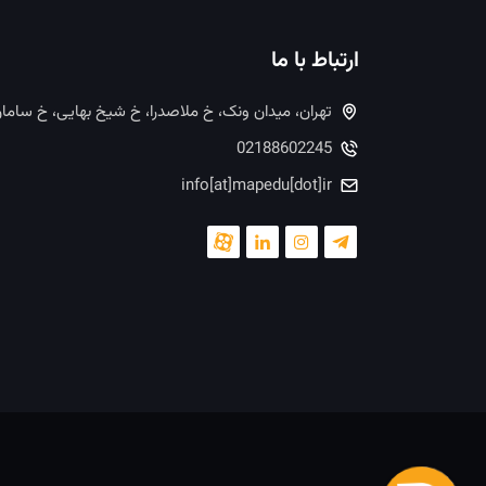
ارتباط با ما
تهران، میدان ونک، خ ملاصدرا، خ شیخ بهایی، خ ساما
02188602245
info[at]mapedu[dot]ir