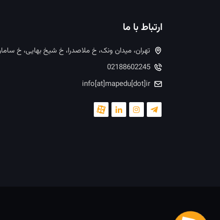
ارتباط با ما
تهران، میدان ونک، خ ملاصدرا، خ شیخ بهایی، خ ساما
02188602245
info[at]mapedu[dot]ir