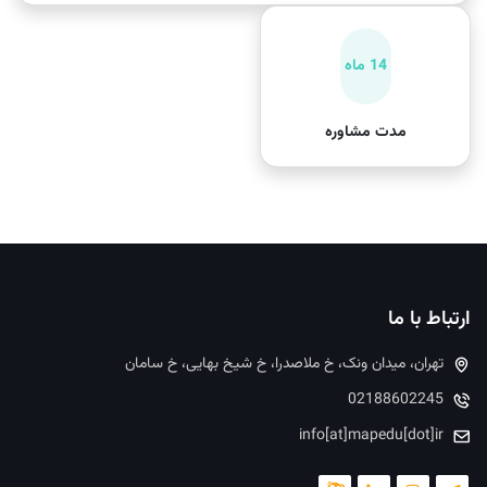
14 ماه
مدت مشاوره
ارتباط با ما
تهران، میدان ونک، خ ملاصدرا، خ شیخ بهایی، خ سامان
02188602245
info[at]mapedu[dot]ir