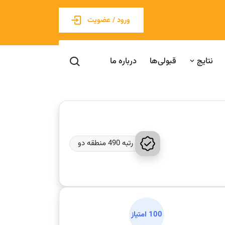
ورود / عضویت
نتایج
قبولی‌ها
درباره ما
رتبه 490 منطقه دو
100 امتیاز