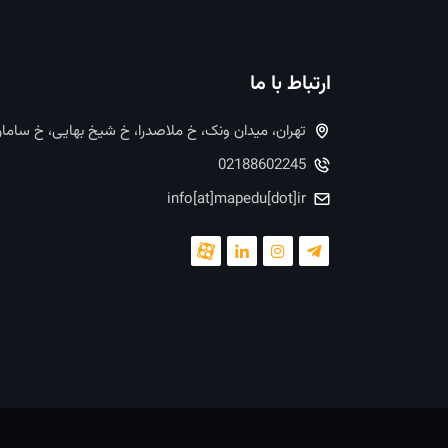
ارتباط با ما
تهران، میدان ونک، خ ملاصدرا، خ شیخ بهایی، خ ساما
02188602245
info[at]mapedu[dot]ir