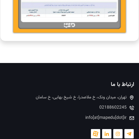
ارتباط با ما
تهران، میدان ونک، خ ملاصدرا، خ شیخ بهایی، خ سامان
02188602245
info[at]mapedu[dot]ir