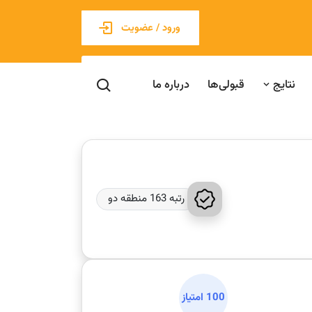
ورود / عضویت
نتایج
قبولی‌ها
درباره ما
رتبه 163 منطقه دو
100 امتیاز