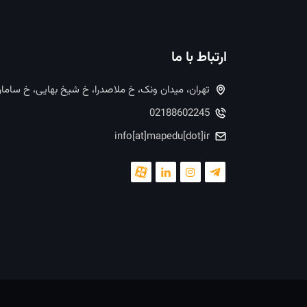
ارتباط با ما
تهران، میدان ونک، خ ملاصدرا، خ شیخ بهایی، خ ساما
02188602245
info[at]mapedu[dot]ir