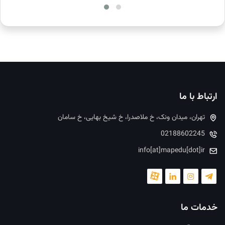
ارتباط با ما
تهران، میدان ونک، خ ملاصدرا، خ شیخ بهایی، خ سامان
02188602245
info[at]mapedu[dot]ir
خدمات ما