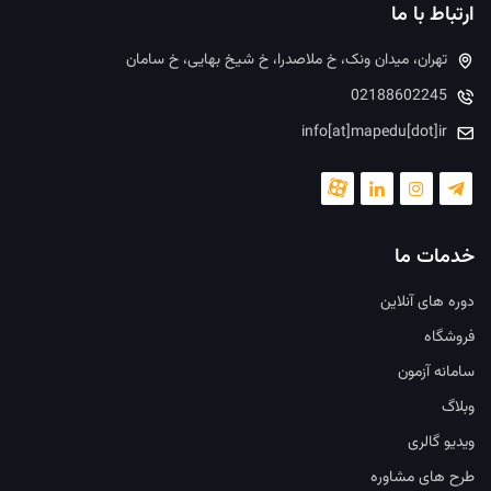
ارتباط با ما
تهران، میدان ونک، خ ملاصدرا، خ شیخ بهایی، خ سامان
02188602245
info[at]mapedu[dot]ir
خدمات ما
دوره های آنلاین
فروشگاه
سامانه آزمون
وبلاگ
ویدیو گالری
طرح های مشاوره