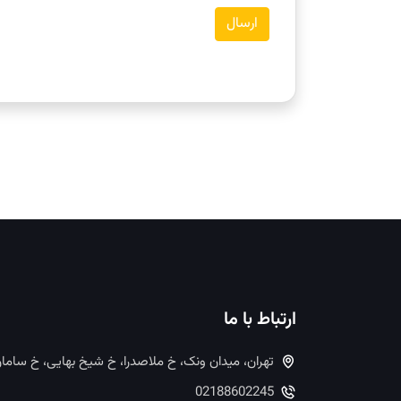
ارسال
ارتباط با ما
تهران، میدان ونک، خ ملاصدرا، خ شیخ بهایی، خ ساما
02188602245