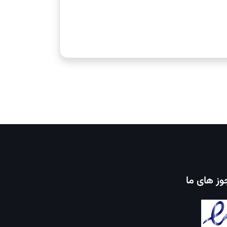
ز های ما