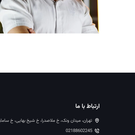
ارتباط با ما
تهران، میدان ونک، خ ملاصدرا، خ شیخ بهایی، خ ساما
02188602245