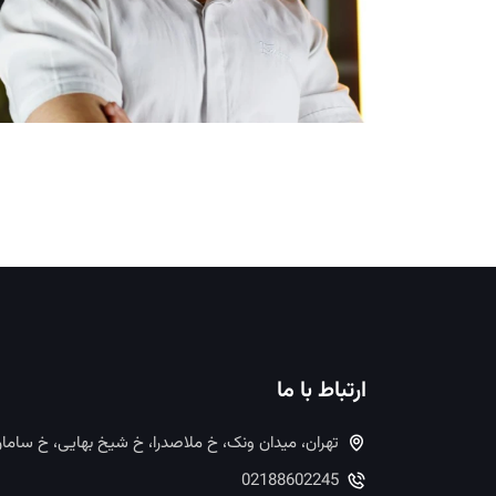
ارتباط با ما
تهران، میدان ونک، خ ملاصدرا، خ شیخ بهایی، خ ساما
02188602245