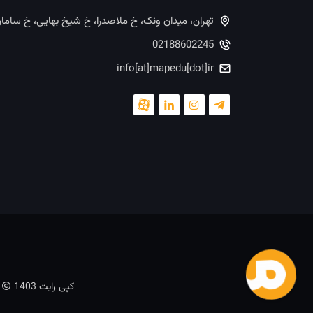
تهران، میدان ونک، خ ملاصدرا، خ شیخ بهایی، خ ساما
02188602245
info[at]mapedu[dot]ir
کپی رایت 1403
ت