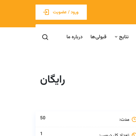
ورود / عضویت
نتایج
قبولی‌ها
درباره ما
رایگان
50
مدت:
1
تعداد کل دروس: