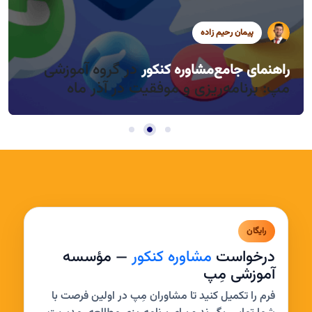
پیمان رحیم زاده
سید محمد موسوی
سید محمد موسوی
در گروه آموزشی
راهنمای جامع
مشاوره کنکور
راندمان بالا در روزهای کوتاه آذر، چطور؟
مدیریت خواب و بی‌حوصلگی در این فصل
مپ: برنامه‌ریزی و موفقیت در آذر ماه
رایگان
درخواست
مشاوره کنکور
— مؤسسه
آموزشی مِپ
فرم را تکمیل کنید تا مشاوران مِپ در اولین فرصت با