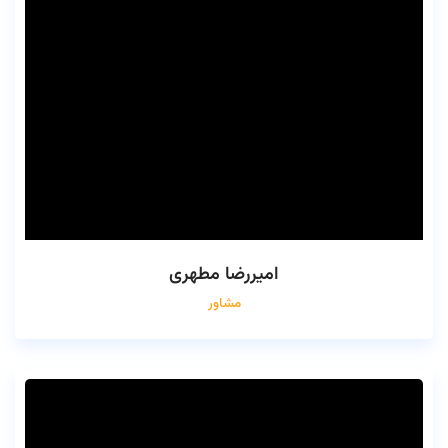
امیررضا مطهری
مشاور