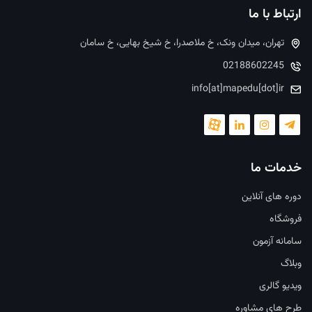
ارتباط با ما
تهران، میدان ونک، خ ملاصدرا، خ شیخ بهایی، خ سامان
02188602245
info[at]mapedu[dot]ir
خدمات ما
دوره های آنلاین
فروشگاه
سامانه آزمون
وبلاگ
ویدیو گالری
طرح های مشاوره