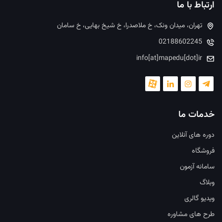
ارتباط با ما
تهران، میدان ونک، خ ملاصدرا، خ شیخ بهایی، خ سامان
02188602245
info[at]mapedu[dot]ir
خدمات ما
دوره های آنلاین
فروشگاه
سامانه آزمون
وبلاگ
ویدیو گالری
طرح های مشاوره