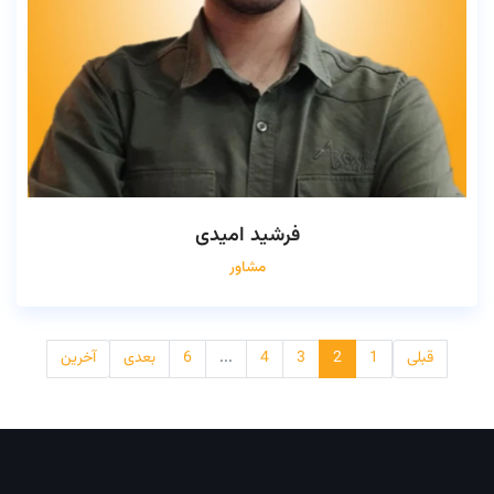
فرشید امیدی
مشاور
قبلی
1
2
3
4
...
6
بعدی
آخرین