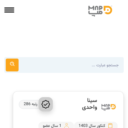
سینا
رتبه 286
واحدی
کنکور سال 1403
1 سال عضو