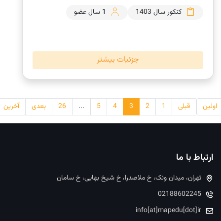
کنکور سال 1403
1 سال عضو
جزئیات بیشتر
اولین
قبلی
1
2
3
4
5
...
26
بعدی
آخرین
ارتباط با ما
تهران، میدان ونک، خ ملاصدرا، خ شیخ بهایی، خ سامان
02188602245
info[at]mapedu[dot]ir