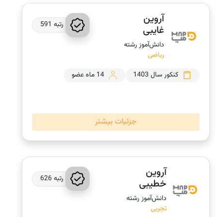
آروین
رتبه 591
غایبی
دانش‌‎آموز رشته
ریاضی
کنکور سال 1403
14 ماه عضو
جزئیات بیشتر
آروین
رتبه 626
خطیبی
دانش‌‎آموز رشته
تجربی