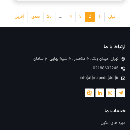
قبلی
1
2
3
4
...
26
بعدی
آخرین
ارتباط با ما
تهران، میدان ونک، خ ملاصدرا، خ شیخ بهایی، خ سامان
02188602245
info[at]mapedu[dot]ir
خدمات ما
دوره های آنلاین