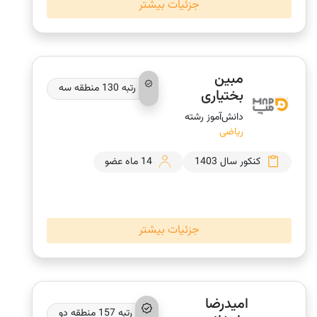
جزئیات بیشتر
مبین
رتبه 130 منطقه سه
بختیاری
دانش‌‎آموز رشته
ریاضی
کنکور سال 1403
14 ماه عضو
جزئیات بیشتر
اميدرضا
رتبه 157 منطقه دو