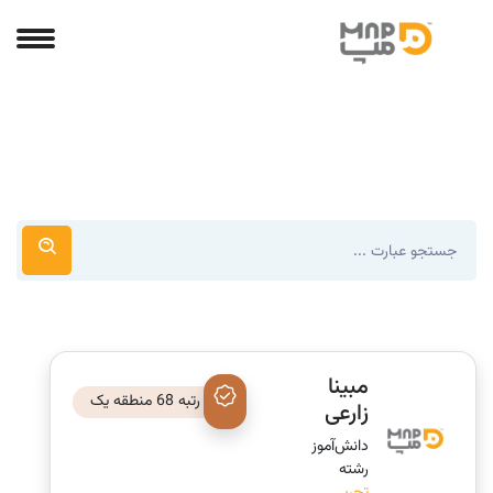
مبینا
رتبه 68 منطقه یک
زارعی
دانش‌‎آموز
رشته