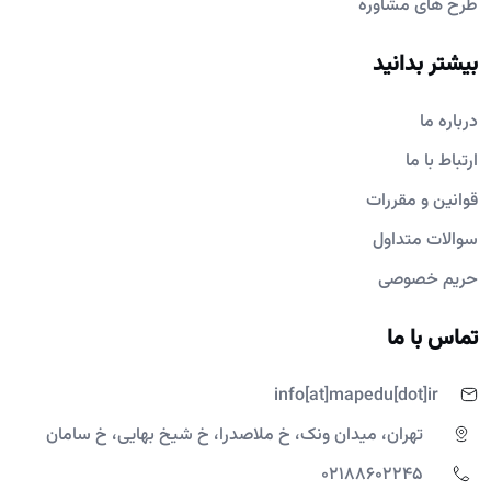
طرح های مشاوره
بیشتر بدانید
درباره ما
ارتباط با ما
قوانین و مقررات
سوالات متداول
حریم خصوصی
تماس با ما
info[at]mapedu[dot]ir
تهران، میدان ونک، خ ملاصدرا، خ شیخ بهایی، خ سامان
02188602245