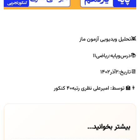
👾تحلیل ویدیویی آزمون ماز
📚درس‌و‌پایه:ریاضی۱۱
📆تاریخ:۲آذر۱۴۰۲
👨‍🏫 توسط: امیرعلی نظری رتبه۴۰ کنکور
بیشتر بخوانید...