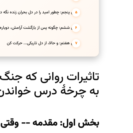
بخش پنجم: چطور امید را در دل بحران زنده نگه دا
بخش ششم: چگونه پس از بازگشت آرامش، دوباره
بخش هفتم: و حالا، از دل تاریکی... حرکت کن
تاثیرات روانی که جن
به چرخۀ درس خواندن 
بخش اول: مقدمه -- وقتی ج