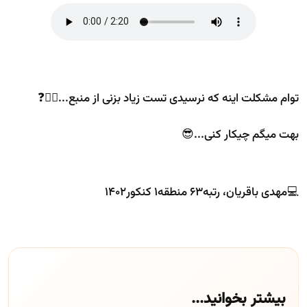
توام مشکلت اینه که نرسیدی تست زیاد بزنی از منبع...😵‍💫❓
بهت میگم چیکار کنی...😎
💻مهدی باقریان، رتبه۶۳ منطقه۱ کنکور۱۴۰۲
بیشتر بخوانید...