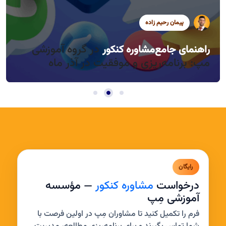
پیمان رحیم زاده
سید محمد موسوی
سید محمد موسوی
در گروه آموزشی
راهنمای جامع
مشاوره کنکور
راندمان بالا در روزهای کوتاه آذر، چطور؟
مدیریت خواب و بی‌حوصلگی در این فصل
مپ: برنامه‌ریزی و موفقیت در آذر ماه
رایگان
درخواست
مشاوره کنکور
— مؤسسه
آموزشی مِپ
فرم را تکمیل کنید تا مشاوران مِپ در اولین فرصت با