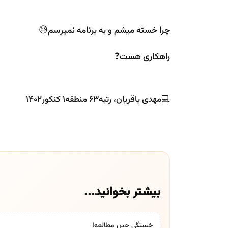
چرا خسته میشم و به برنامه نمیرسم😓
راهکاری هست❓
💻مهدی باقریان، رتبه۶۳ منطقه۱ کنکور۱۴۰۲
بیشتر بخوانید...
خستگی حین مطالعه!