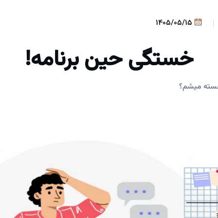
1405/05/15
خستگی حین برنامه!
 خسته میشم؟