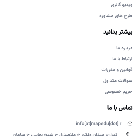
ویدیو گالری
طرح های مشاوره
بیشتر بدانید
درباره ما
ارتباط با ما
قوانین و مقررات
سوالات متداول
حریم خصوصی
تماس با ما
info[at]mapedu[dot]ir
تهران، میدان ونک، خ ملاصدرا، خ شیخ بهایی، خ سامان