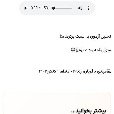
تحلیل آزمون به سبک برترها📉
سوتی‌نامه یادت نره✌️😄
💻مهدی باقریان، رتبه۶۳ منطقه۱ کنکور۱۴۰۲
بیشتر بخوانید...