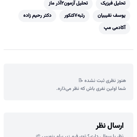
تحلیل فیزیک
تحلیل آزمون2آذر ماز
یوسف نقیبیان
رتبه7کنکور
دکتر رحیم زاده
آکادمی مپ
هنوز نظری ثبت نشده 📝
شما اولین نفری باش که نظر می‌ذاره.
ارسال نظر
نظر یا سوالی داری؟ توی فرم زیر برام بنویس 🌱