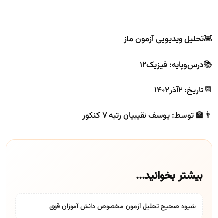
👾تحلیل ویدیویی آزمون ماز
📚درس‌و‌پایه: فیزیک۱۲
📆تاریخ: ۲آذر۱۴۰۲
👨‍🏫 توسط: یوسف نقیبیان رتبه ۷ کنکور
بیشتر بخوانید...
شیوه صحیح تحلیل آزمون مخصوص دانش آموزان قوی