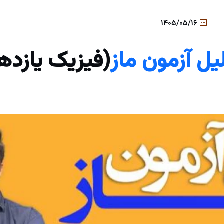
1405/05/16
یل آزمون ماز
(فیزیک یازده