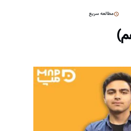
مطالعه سریع
م)