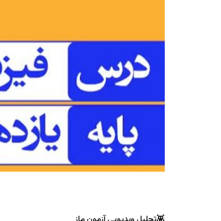
👾تحلیل ویدیویی آزمون ماز