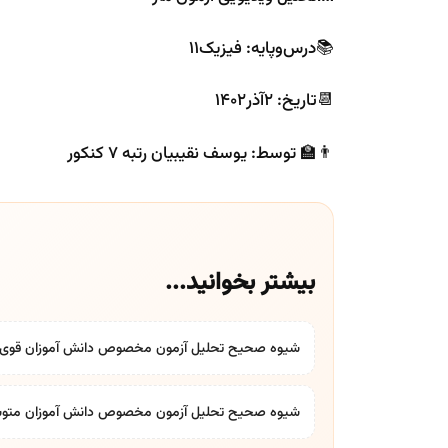
📚درس‌و‌پایه: فیزیک۱۱
📆تاریخ: ۲آذر۱۴۰۲
👨‍🏫 توسط: یوسف نقیبیان رتبه ۷ کنکور
بیشتر بخوانید...
شیوه صحیح تحلیل آزمون مخصوص دانش آموزان قوی
شیوه صحیح تحلیل آزمون مخصوص دانش آموزان متو