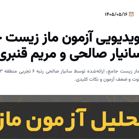
1405/05/16
یدیویی آزمون ماز زیست 
انیار صالحی و مریم قنبری