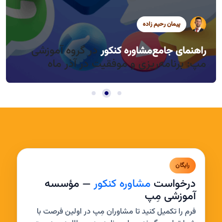
پیمان رحیم زاده
سید محمد موسوی
سید محمد موسوی
در گروه آموزشی
راهنمای جامع
مشاوره کنکور
راندمان بالا در روزهای کوتاه آذر، چطور؟
مدیریت خواب و بی‌حوصلگی در این فصل
مپ: برنامه‌ریزی و موفقیت در آذر ماه
رایگان
درخواست
مشاوره کنکور
— مؤسسه
آموزشی مِپ
فرم را تکمیل کنید تا مشاوران مِپ در اولین فرصت با