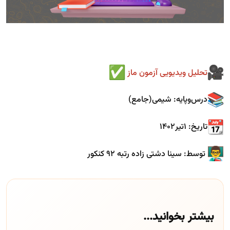
تحلیل ویدیویی آزمون ماز
درس‌و‌پایه: شیمی(جامع)
تاریخ: ۱تیر۱۴۰۲
توسط: سینا دشتی زاده رتبه ۹۲ کنکور
بیشتر بخوانید...