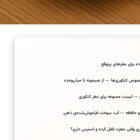
 برای مغزهای پرتوقع
وص کنکوری‌ها -- از صبحونه تا میان‌وعده
 -- لیست ممنوعه برای مغز کنکوری
 و حافظه -- آب، سوخت فراموش‌شده‌ی ذهن
وقتی مغزت قفل کرده و استرس داری؟