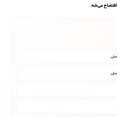
افتضاح می‌شه
.
یلی
یلی