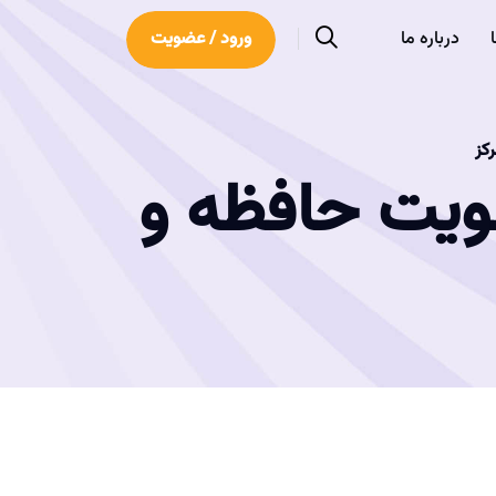
درباره ما
ورود / عضویت
کز
قویت حافظه و