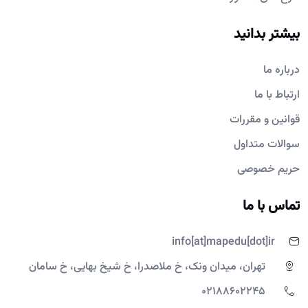
بیشتر بدانید
درباره ما
ارتباط با ما
قوانین و مقررات
سوالات متداول
حریم خصوصی
تماس با ما
info[at]mapedu[dot]ir
تهران، میدان ونک، خ ملاصدرا، خ شیخ بهایی، خ سامان
02188602245