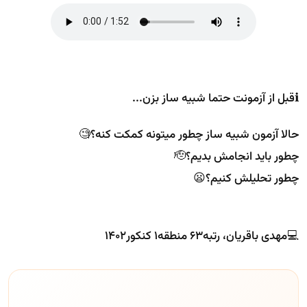
ℹ️قبل از آزمونت حتما شبیه ساز بزن...
حالا آزمون شبیه ساز چطور میتونه کمکت کنه؟🧐
چطور باید انجامش بدیم؟🫡
چطور تحلیلش کنیم؟😦
💻مهدی باقریان، رتبه۶۳ منطقه۱ کنکور۱۴۰۲