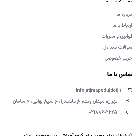
درباره ما
ارتباط با ما
قوانین و مقررات
سوالات متداول
حریم خصوصی
تماس با ما
info[at]mapedu[dot]ir
تهران، میدان ونک، خ ملاصدرا، خ شیخ بهایی، خ سامان
02188602245
© 1404 ، تمام حقوق برای گروه آموزشی مپ محفوظ است.