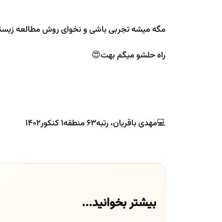
مگه میشه تجربی باشی و نخوای روش مطالعه زیس
راه حلشو میگم بهت😍
💻مهدی باقریان، رتبه۶۳ منطقه۱ کنکور۱۴۰۲
بیشتر بخوانید...