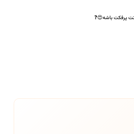
تت پرفکت باشه😍❓