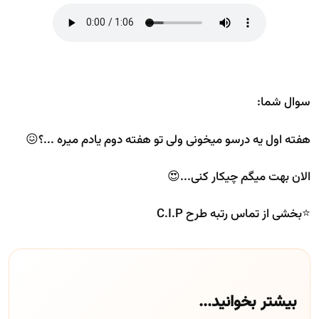
سوال شما:
هفته اول یه درسو میخونی ولی تو هفته دوم یادم میره ...؟😖
الان بهت میگم چیکار کنی...😍
⭐️بخشی از تماس‌ رتبه‌ طرح C.I.P
بیشتر بخوانید...