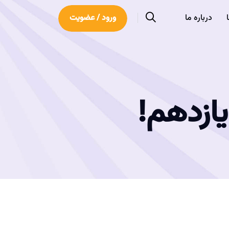
درباره ما
ورود / عضویت
ازدهم!