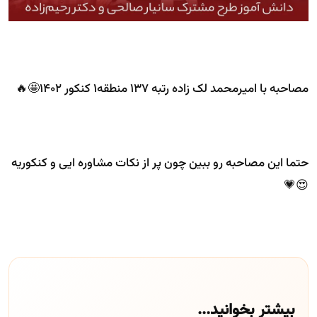
مصاحبه با امیرمحمد لک زاده رتبه 137 منطقه1 کنکور 1402🤩🔥
حتما این مصاحبه رو ببین چون پر از نکات مشاوره ایی و کنکوریه
😍💗
بیشتر بخوانید...