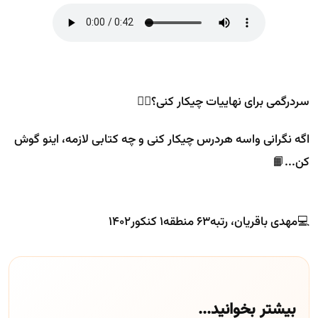
سردرگمی برای نهاییات چیکار کنی؟😵‍💫
اگه نگرانی واسه هردرس چیکار کنی و چه کتابی لازمه، اینو گوش
کن...📙
💻مهدی باقریان، رتبه۶۳ منطقه۱ کنکور۱۴۰۲
بیشتر بخوانید...