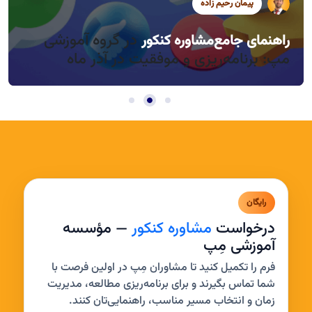
پیمان رحیم زاده
سید محمد موسوی
سید محمد موسوی
در گروه آموزشی
راهنمای جامع
مشاوره کنکور
راندمان بالا در روزهای کوتاه آذر، چطور؟
مدیریت خواب و بی‌حوصلگی در این فصل
مپ: برنامه‌ریزی و موفقیت در آذر ماه
رایگان
درخواست
مشاوره کنکور
— مؤسسه
آموزشی مِپ
فرم را تکمیل کنید تا مشاوران مِپ در اولین فرصت با
شما تماس بگیرند و برای برنامه‌ریزی مطالعه، مدیریت
زمان و انتخاب مسیر مناسب، راهنمایی‌تان کنند.