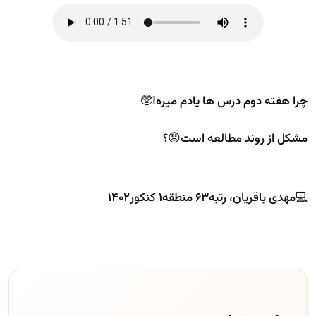
چرا هفته دوم درس ها یادم میره❕🥸
مشکل از روند مطالعه است😟؟
💻مهدی باقریان، رتبه۶۳ منطقه۱ کنکور۱۴۰۲