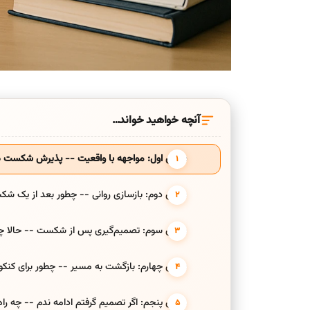
آنچه خواهید خواند…
بخش اول: مواجهه با واقعیت -- پذیرش شکست در
بخش دوم: بازسازی روانی -- چطور بعد از یک شک
بخش سوم: تصمیم‌گیری پس از شکست -- حالا چی ک
بخش چهارم: بازگشت به مسیر -- چطور برای کنکور د
بخش پنجم: اگر تصمیم گرفتم ادامه ندم -- چه را