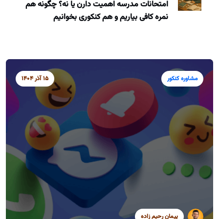
امتحانات مدرسه اهمیت دارن یا نه؟ چگونه هم
نمره کافی بیاریم و هم کنکوری بخوانیم
مشاوره کنکور
15 آذر 1404
پیمان رحیم زاده
سید محمد موسوی
سید محمد موسوی