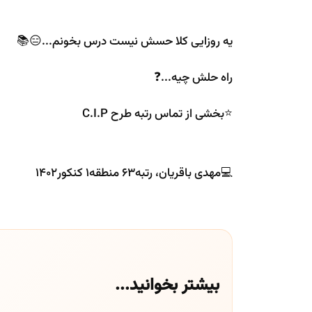
یه روزایی کلا حسش نیست درس بخونم...😑📚
راه حلش چیه...❓
⭐️بخشی از تماس‌ رتبه‌ طرح C.I.P
💻مهدی باقریان، رتبه۶۳ منطقه۱ کنکور۱۴۰۲
بیشتر بخوانید...