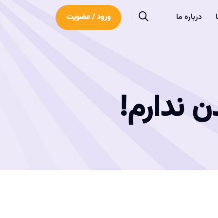
درباره ما
ورود / عضویت
 ندارم!