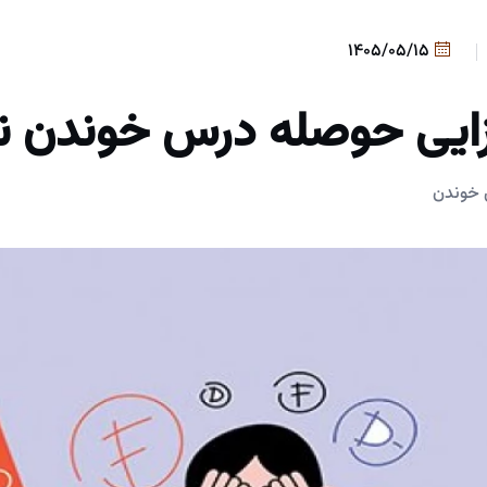
1405/05/15
زایی حوصله درس خوندن ند
 خوندن